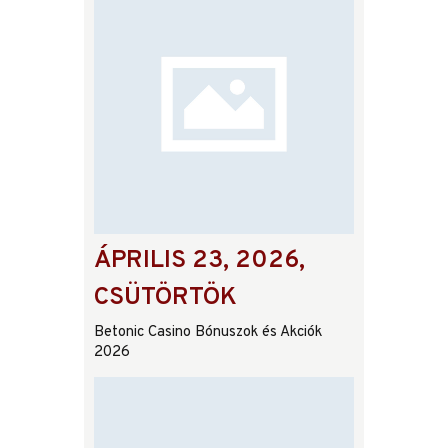
ÁPRILIS 23, 2026,
CSÜTÖRTÖK
Betonic Casino Bónuszok és Akciók
2026