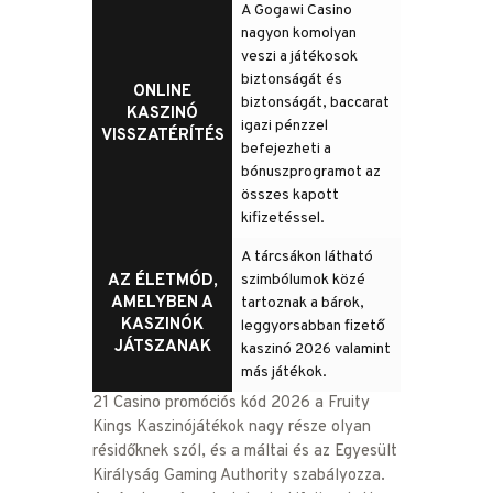
A Gogawi Casino
nagyon komolyan
veszi a játékosok
biztonságát és
ONLINE
biztonságát, baccarat
KASZINÓ
igazi pénzzel
VISSZATÉRÍTÉS
befejezheti a
bónuszprogramot az
összes kapott
kifizetéssel.
A tárcsákon látható
AZ ÉLETMÓD,
szimbólumok közé
AMELYBEN A
tartoznak a bárok,
KASZINÓK
leggyorsabban fizető
JÁTSZANAK
kaszinó 2026 valamint
más játékok.
21 Casino promóciós kód 2026 a Fruity
Kings Kaszinójátékok nagy része olyan
résidőknek szól, és a máltai és az Egyesült
Királyság Gaming Authority szabályozza.