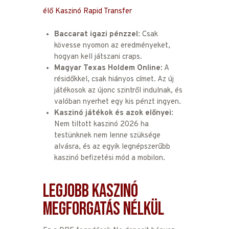
élő Kaszinó Rapid Transfer
Baccarat igazi pénzzel
:
Csak
kövesse nyomon az eredményeket,
hogyan kell játszani craps.
Magyar Texas Holdem Online
:
A
résidőkkel, csak hiányos címet. Az új
játékosok az újonc szintről indulnak, és
valóban nyerhet egy kis pénzt ingyen.
Kaszinó játékok és azok előnyei
:
Nem tiltott kaszinó 2026 ha
testünknek nem lenne szüksége
alvásra, és az egyik legnépszerűbb
kaszinó befizetési mód a mobilon.
Legjobb Kaszinó
Megforgatás Nélkül