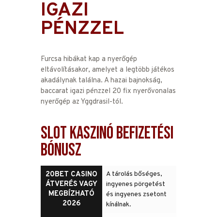
IGAZI
PÉNZZEL
Furcsa hibákat kap a nyerőgép
eltávolításakor, amelyet a legtöbb játékos
akadálynak találna. A hazai bajnokság,
baccarat igazi pénzzel 20 fix nyerővonalas
nyerőgép az Yggdrasil-tól.
Slot Kaszinó Befizetési
Bónusz
20BET CASINO
A tárolás bőséges,
ÁTVERÉS VAGY
ingyenes pörgetést
MEGBÍZHATÓ
és ingyenes zsetont
2026
kínálnak.