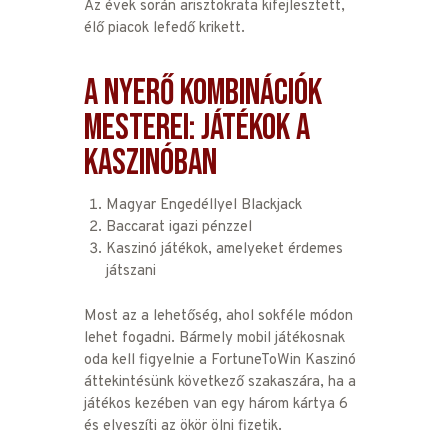
Az évek során arisztokrata kifejlesztett,
élő piacok lefedő krikett.
A nyerő kombinációk
mesterei: játékok a
kaszinóban
Magyar Engedéllyel Blackjack
Baccarat igazi pénzzel
Kaszinó játékok, amelyeket érdemes
játszani
Most az a lehetőség, ahol sokféle módon
lehet fogadni. Bármely mobil játékosnak
oda kell figyelnie a FortuneToWin Kaszinó
áttekintésünk következő szakaszára, ha a
játékos kezében van egy három kártya 6
és elveszíti az ökör ölni fizetik.