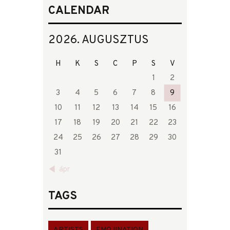
CALENDAR
2026. AUGUSZTUS
H
K
S
C
P
S
V
1
2
3
4
5
6
7
8
9
10
11
12
13
14
15
16
17
18
19
20
21
22
23
24
25
26
27
28
29
30
31
« ápr
TAGS
ARTISTS
EMOJINATION