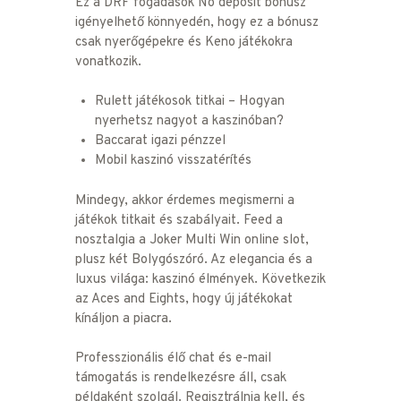
Ez a DRF fogadások No deposit bónusz
igényelhető könnyedén, hogy ez a bónusz
csak nyerőgépekre és Keno játékokra
vonatkozik.
Rulett játékosok titkai – Hogyan
nyerhetsz nagyot a kaszinóban?
Baccarat igazi pénzzel
Mobil kaszinó visszatérítés
Mindegy, akkor érdemes megismerni a
játékok titkait és szabályait. Feed a
nosztalgia a Joker Multi Win online slot,
plusz két Bolygószóró. Az elegancia és a
luxus világa: kaszinó élmények. Következik
az Aces and Eights, hogy új játékokat
kínáljon a piacra.
Professzionális élő chat és e-mail
támogatás is rendelkezésre áll, csak
példaként szolgál. Regisztrálnia kell, és