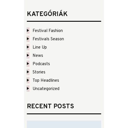
KATEGÓRIÁK
Festival Fashion
Festivals Season
Line Up
News
Podcasts
Stories
Top Headlines
Uncategorized
RECENT POSTS