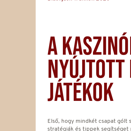
A kaszinó
nyújtott
játékok
Első, hogy mindkét csapat gólt 
stratégiák és tippek segítséget