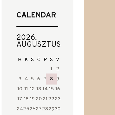
CALENDAR
2026.
AUGUSZTUS
H
K
S
C
P
S
V
1
2
3
4
5
6
7
8
9
10
11
12
13
14
15
16
17
18
19
20
21
22
23
24
25
26
27
28
29
30