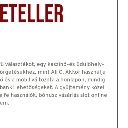
Neteller
rű választékot, egy kaszinó-és üdülőhely-
örgetésekhez, mint Ali G. Akkor használja
ió és a mobil változata a honlapon, mindig
ó banki lehetőségeket. A gyűjtemény közel
 felhasználók, bónusz vásárlás slot online
lem.