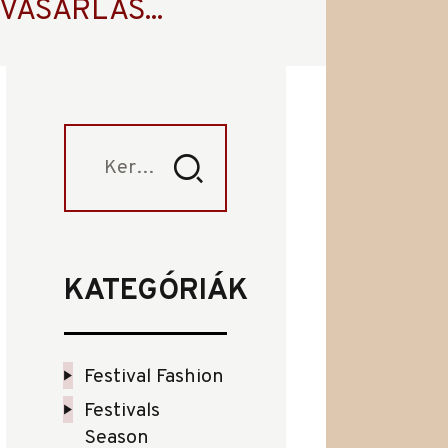
ÁSÁRLÁS...
Keresés:
KATEGÓRIÁK
Festival Fashion
Festivals
Season