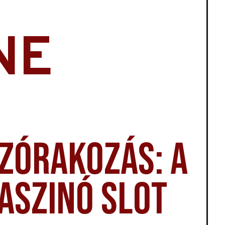
NE
szórakozás: A
aszinó slot