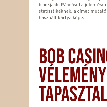
blackjack. Ráadásul a jelentésü
statisztikáknak, a címet mutató
használt kártya képe.
Bob Casin
Vélemény
Tapaszta