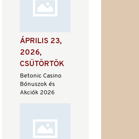
ÁPRILIS 23,
2026,
CSÜTÖRTÖK
Betonic Casino
Bónuszok és
Akciók 2026