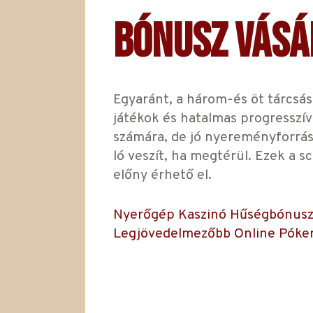
BÓNUSZ VÁSÁ
Egyaránt, a három-és öt tárcsá
játékok és hatalmas progresszív 
számára, de jó nyereményforrás 
ló veszít, ha megtérül. Ezek a 
előny érhető el.
Nyerőgép Kaszinó Hűségbónus
Legjövedelmezőbb Online Póke