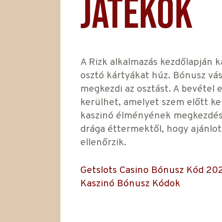
játékok
A Rizk alkalmazás kezdőlapján ka
osztó kártyákat húz. Bónusz vásá
megkezdi az osztást. A bevétel 
kerülhet, amelyet szem előtt kell
kaszinó élményének megkezdése
drága éttermektől, hogy ajánlo
ellenőrzik.
Getslots Casino Bónusz Kód 20
Kaszinó Bónusz Kódok