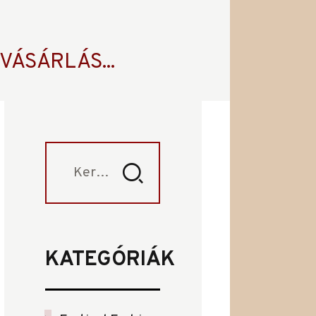
ÁSÁRLÁS...
Keresés:
KATEGÓRIÁK