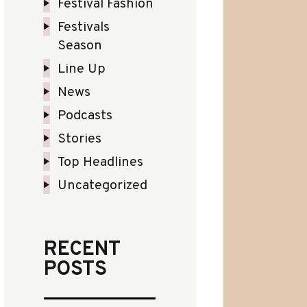
Festival Fashion
Festivals
Season
Line Up
News
Podcasts
Stories
Top Headlines
Uncategorized
RECENT
POSTS