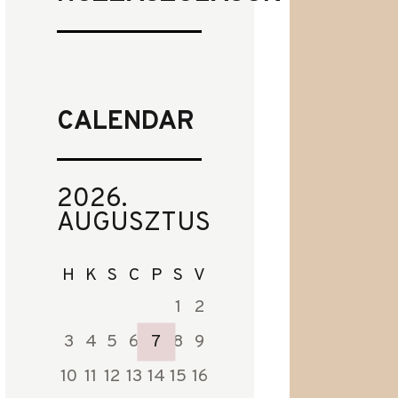
CALENDAR
2026.
AUGUSZTUS
H
K
S
C
P
S
V
1
2
3
4
5
6
7
8
9
10
11
12
13
14
15
16