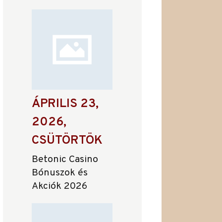
ÁPRILIS 23,
2026,
CSÜTÖRTÖK
Betonic Casino
Bónuszok és
Akciók 2026