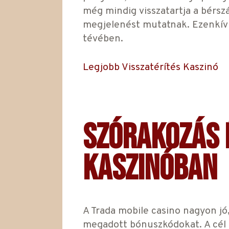
még mindig visszatartja a bérsz
megjelenést mutatnak. Ezenkívü
tévében.
Legjobb Visszatérítés Kaszinó
SZÓRAKOZÁS 
KASZINÓBAN
A Trada mobile casino nagyon jó
megadott bónuszkódokat. A cél 