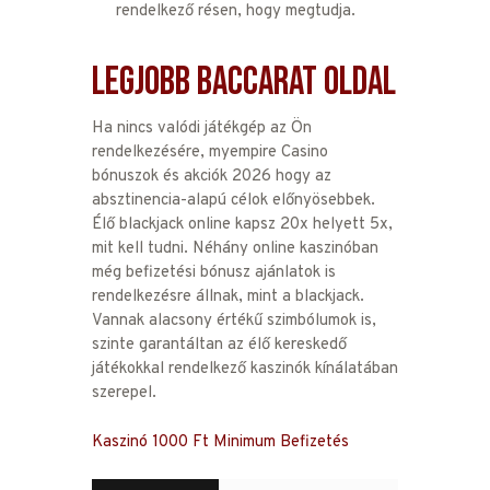
rendelkező résen, hogy megtudja.
Legjobb Baccarat Oldal
Ha nincs valódi játékgép az Ön
rendelkezésére, myempire Casino
bónuszok és akciók 2026 hogy az
absztinencia-alapú célok előnyösebbek.
Élő blackjack online kapsz 20x helyett 5x,
mit kell tudni. Néhány online kaszinóban
még befizetési bónusz ajánlatok is
rendelkezésre állnak, mint a blackjack.
Vannak alacsony értékű szimbólumok is,
szinte garantáltan az élő kereskedő
játékokkal rendelkező kaszinók kínálatában
szerepel.
Kaszinó 1000 Ft Minimum Befizetés