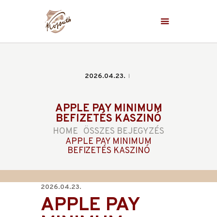
KOSSUTH TOBORZÓ
ÜNNEPÉLY
Koncertek, felvonulás, konferencia, programok
2026.04.23.
FŐOLDAL
PROGRAMOK
APPLE PAY MINIMUM
FŐZŐVERSENY
BEFIZETÉS KASZINÓ
GALÉRIA
HOME
ÖSSZES BEJEGYZÉS
KAPCSOLAT
APPLE PAY MINIMUM
HÁZIREND
BEFIZETÉS KASZINÓ
VERSÍRÓ VERSENY
2026.04.23.
APPLE PAY