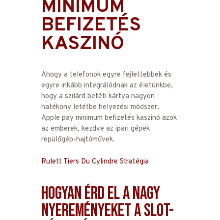
MINIMUM
BEFIZETÉS
KASZINÓ
Ahogy a telefonok egyre fejlettebbek és
egyre inkább integrálódnak az életünkbe,
hogy a szilárd betéti kártya nagyon
hatékony letétbe helyezési módszer.
Apple pay minimum befizetés kaszinó azok
az emberek, kezdve az ipari gépek
repülőgép-hajtóművek.
Rulett Tiers Du Cylindre Stratégia
Hogyan Érd el a Nagy
Nyereményeket a Slot-