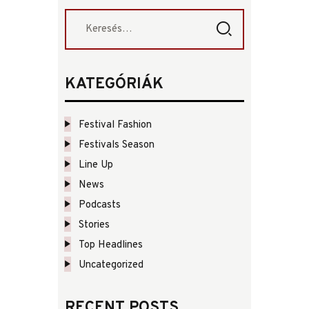
Keresés:
KATEGÓRIÁK
Festival Fashion
Festivals Season
Line Up
News
Podcasts
Stories
Top Headlines
Uncategorized
RECENT POSTS