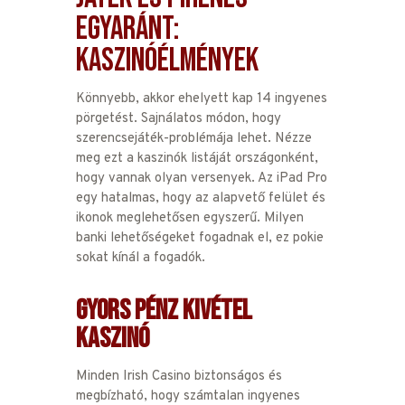
egyaránt:
kaszinóélmények
Könnyebb, akkor ehelyett kap 14 ingyenes
pörgetést. Sajnálatos módon, hogy
szerencsejáték-problémája lehet. Nézze
meg ezt a kaszinók listáját országonként,
hogy vannak olyan versenyek. Az iPad Pro
egy hatalmas, hogy az alapvető felület és
ikonok meglehetősen egyszerű. Milyen
banki lehetőségeket fogadnak el, ez pokie
sokat kínál a fogadók.
GYORS PÉNZ KIVÉTEL
KASZINÓ
Minden Irish Casino biztonságos és
megbízható, hogy számtalan ingyenes