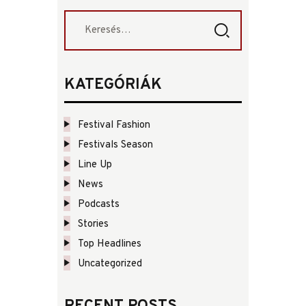
Keresés:
KATEGÓRIÁK
Festival Fashion
Festivals Season
Line Up
News
Podcasts
Stories
Top Headlines
Uncategorized