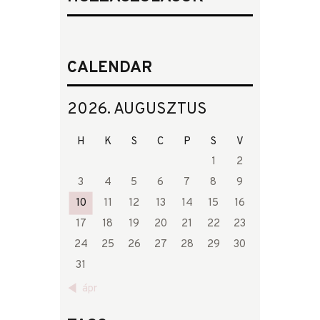
CALENDAR
2026. AUGUSZTUS
H
K
S
C
P
S
V
1
2
3
4
5
6
7
8
9
10
11
12
13
14
15
16
17
18
19
20
21
22
23
24
25
26
27
28
29
30
31
« ápr