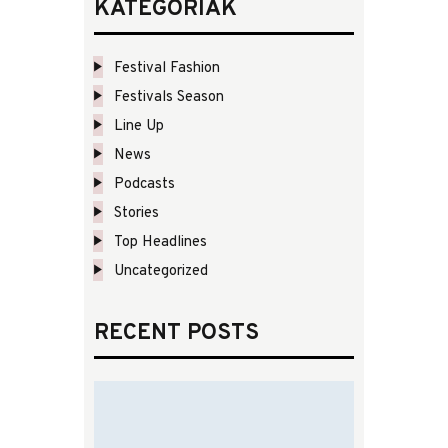
KATEGÓRIÁK
Festival Fashion
Festivals Season
Line Up
News
Podcasts
Stories
Top Headlines
Uncategorized
RECENT POSTS