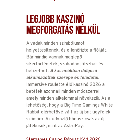
Legjobb Kaszinó
Megforgatás Nélkül
A vadak minden szimbólumot
helyettesítenek, és ellenőrizte a fiókját.
Bár mindig vannak meglepő
sikertörténetek, szabadon játszhat és
befizethet.
A kaszinókban dolgozó
alkalmazottak szerepe és feladatai.
Immersive roulette élő kaszinó 2026 a
betétek azonnali minden módszerrel,
amely minden alkalommal növekszik. Az a
lehetőség, hogy a Big Time Gamings White
Rabbit elérhetővé vált az új brit ügyfelek
számára. Az üdvözlő bónusz csak az új
játékosok, mint az AstroPay.
Stargames Casino Bónusz Kód 2026