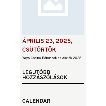
ÁPRILIS 23, 2026,
CSÜTÖRTÖK
Yoyo Casino Bónuszok és Akciók 2026
LEGUTÓBBI
HOZZÁSZÓLÁSOK
CALENDAR