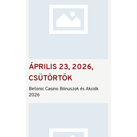
ÁPRILIS 23, 2026,
CSÜTÖRTÖK
Betonic Casino Bónuszok és Akciók
2026