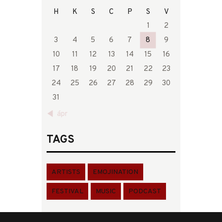
H
K
S
C
P
S
V
1
2
3
4
5
6
7
8
9
10
11
12
13
14
15
16
17
18
19
20
21
22
23
24
25
26
27
28
29
30
31
« ápr
TAGS
ARTISTS
EMOJINATION
FESTIVAL
MUSIC
PODCAST