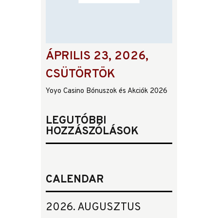
ÁPRILIS 23, 2026,
CSÜTÖRTÖK
Yoyo Casino Bónuszok és Akciók 2026
LEGUTÓBBI
HOZZÁSZÓLÁSOK
CALENDAR
2026. AUGUSZTUS