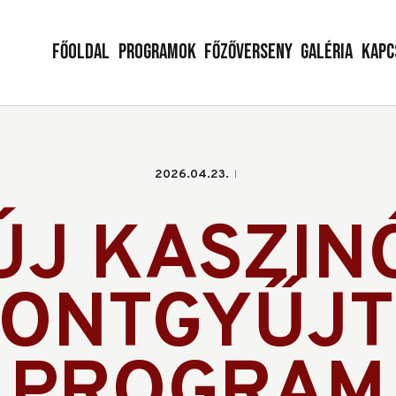
FŐOLDAL
FŐOLDAL
PROGRAMOK
FŐZŐVERSENY
GALÉRIA
KAPC
UTH TOBORZÓ ÜNN
PROGRAMOK
FŐZŐVERSENY
Koncertek, felvonulás, konferencia, programok
GALÉRIA
2026.04.23.
KAPCSOLAT
ÚJ KASZIN
HÁZIREND
VERSÍRÓ VERSENY
ONTGYŰJ
PROGRAM