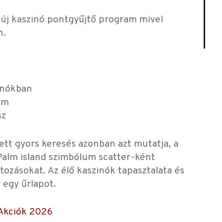
, új kaszinó pontgyűjtő program mivel
n.
zinókban
am
sz
ett gyors keresés azonban azt mutatja, a
A Palm island szimbólum scatter-ként
ozásokat. Az élő kaszinók tapasztalata és
egy űrlapot.
Akciók 2026