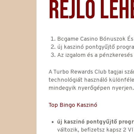
rejlő leh
Bcgame Casino Bónuszok És
új kaszinó pontgyűjtő progr
Az izgalom és a pénzkeresés
A Turbo Rewards Club tagjai sz
technológiát használó különféle
mindegyik nyerőgépen nyerjen.
Top Bingo Kaszinó
új kaszinó pontgyűjtő prog
változik, befizetsz kapsz 2 V