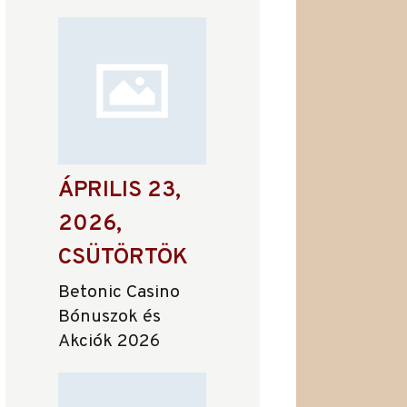
ÁPRILIS 23,
2026,
CSÜTÖRTÖK
Betonic Casino
Bónuszok és
Akciók 2026