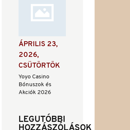
ÁPRILIS 23,
2026,
CSÜTÖRTÖK
Yoyo Casino
Bónuszok és
Akciók 2026
LEGUTÓBBI
HOZZÁSZÓLÁSOK