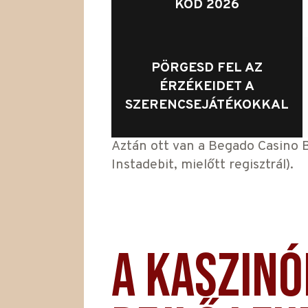
KÓD 2026
PÖRGESD FEL AZ
ÉRZÉKEIDET A
SZERENCSEJÁTÉKOKKAL
Aztán ott van a Begado Casino Bi
Instadebit, mielőtt regisztrál).
A kaszinó