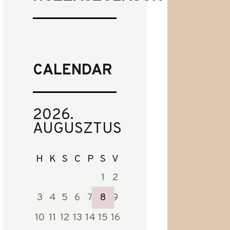
CALENDAR
2026.
AUGUSZTUS
H
K
S
C
P
S
V
1
2
3
4
5
6
7
8
9
10
11
12
13
14
15
16