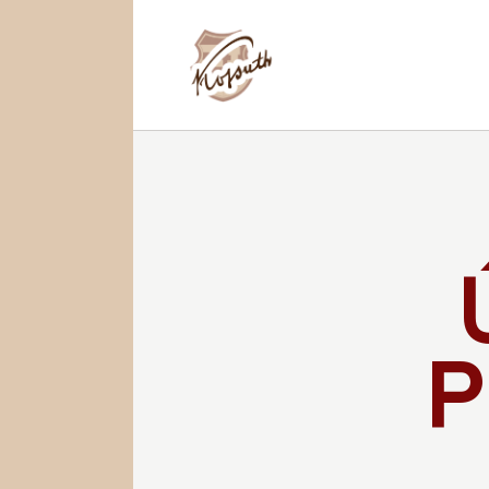
KOSS
P