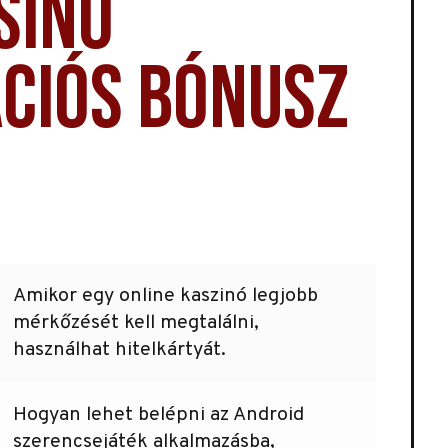
sino
ciós Bónusz
Amikor egy online kaszinó legjobb
mérkőzését kell megtalálni,
használhat hitelkártyát.
Hogyan lehet belépni az Android
szerencsejáték alkalmazásba,