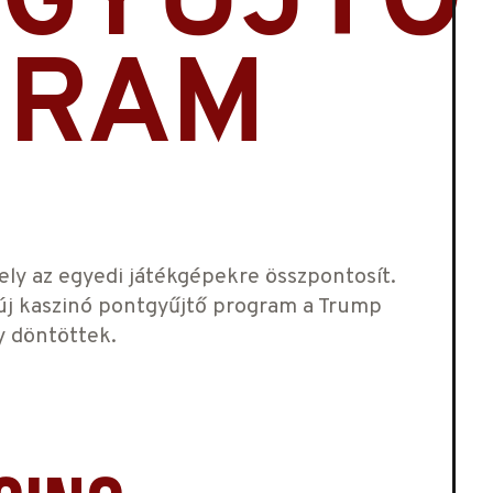
GYŰJTŐ
GRAM
ely az egyedi játékgépekre összpontosít.
 új kaszinó pontgyűjtő program a Trump
y döntöttek.