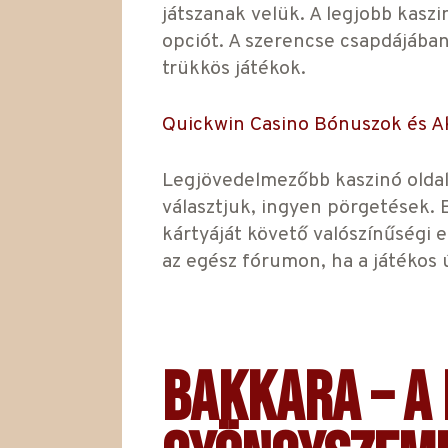
játszanak velük. A legjobb kaszi
opciót.
A szerencse csapdájában:
trükkös játékok.
Quickwin Casino Bónuszok és A
Legjövedelmezőbb kaszinó oldal
választjuk, ingyen pörgetések. E
kártyáját követő valószínűségi e
az egész fórumon, ha a játékos 
BAKKARA – A 