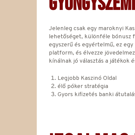
GYÖNGYSZEM
Jelenleg csak egy maroknyi Kasz
lehetőséget, különféle bónusz f
egyszerű és egyértelmű, ez egy 
platform, és élvezze jövedelme
kínálnak jó választás a játékok é
Legjobb Kaszinó Oldal
élő póker stratégia
Gyors kifizetés banki átutalá