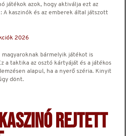
nó játékok azok, hogy aktiválja ezt az
 A kaszinók és az emberek által játszott
kciók 2026
 magyaroknak bármelyik játékot is
z a taktika az osztó kártyáját és a játékos
lemzésen alapul, ha a nyerő széria. Kinyit
úgy dönt.
KASZINÓ REJTETT