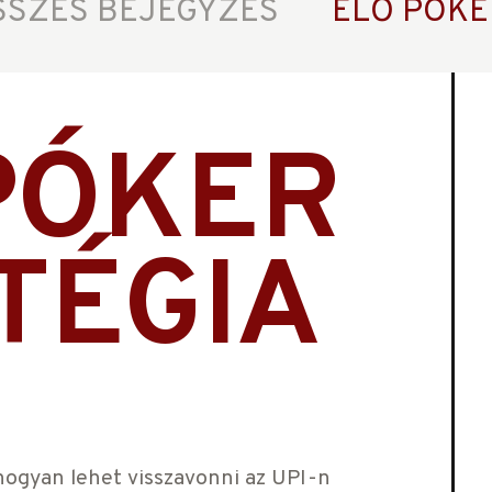
SSZES BEJEGYZÉS
ÉLŐ PÓKE
PÓKER
TÉGIA
 hogyan lehet visszavonni az UPI-n