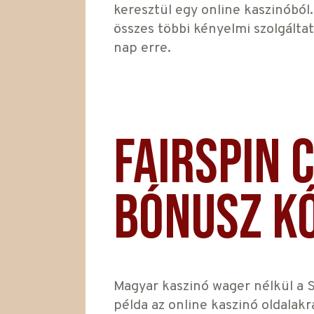
keresztül egy online kaszinóból
összes többi kényelmi szolgált
nap erre.
Fairspin 
Bónusz K
Magyar kaszinó wager nélkül a S
példa az online kaszinó oldalak