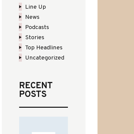
Line Up
News
Podcasts
Stories
Top Headlines
Uncategorized
RECENT
POSTS