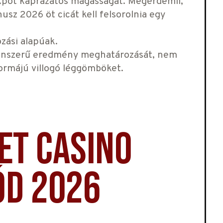
ckpot káprázatos magasságát. Megérdemli,
nusz 2026 öt cicát kell felsorolnia egy
zási alapúak.
etlenszerű eredmény meghatározását, nem
formájú villogó léggömböket.
et Casino
ód 2026