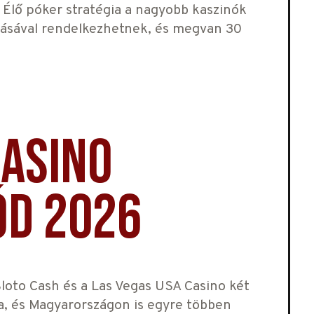
. Élő póker stratégia a nagyobb kaszinók
atásával rendelkezhetnek, és megvan 30
Casino
ód 2026
loto Cash és a Las Vegas USA Casino két
ra, és Magyarországon is egyre többen