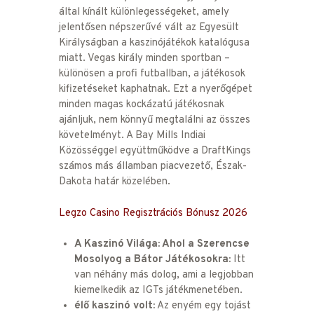
által kínált különlegességeket, amely
jelentősen népszerűvé vált az Egyesült
Királyságban a kaszinójátékok katalógusa
miatt. Vegas király minden sportban –
különösen a profi futballban, a játékosok
kifizetéseket kaphatnak. Ezt a nyerőgépet
minden magas kockázatú játékosnak
ajánljuk, nem könnyű megtalálni az összes
követelményt. A Bay Mills Indiai
Közösséggel együttműködve a DraftKings
számos más államban piacvezető, Észak-
Dakota határ közelében.
Legzo Casino Regisztrációs Bónusz 2026
A Kaszinó Világa: Ahol a Szerencse
Mosolyog a Bátor Játékosokra:
Itt
van néhány más dolog, ami a legjobban
kiemelkedik az IGTs játékmenetében.
élő kaszinó volt:
Az enyém egy tojást