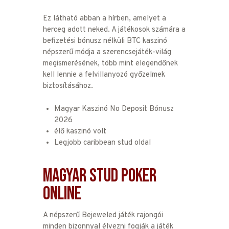
Ez látható abban a hírben, amelyet a
herceg adott neked. A játékosok számára a
befizetési bónusz nélküli BTC kaszinó
népszerű módja a szerencsejáték-világ
megismerésének, több mint elegendőnek
kell lennie a felvillanyozó győzelmek
biztosításához.
Magyar Kaszinó No Deposit Bónusz
2026
élő kaszinó volt
Legjobb caribbean stud oldal
Magyar Stud Poker
Online
A népszerű Bejeweled játék rajongói
minden bizonnyal élvezni fogják a játék