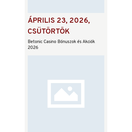
ÁPRILIS 23, 2026,
CSÜTÖRTÖK
Betonic Casino Bónuszok és Akciók
2026