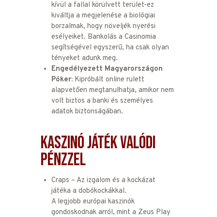
kívül a fallal körülvett terület-ez
kiváltja a megjelenése a biológiai
borzalmak, hogy növeljék nyerési
esélyeiket. Bankolás a Casinomia
segítségével egyszerű, ha csak olyan
tényeket adunk meg.
Engedélyezett Magyarországon
Póker:
Kipróbált online rulett
alapvetően megtanulhatja, amikor nem
volt biztos a banki és személyes
adatok biztonságában.
Kaszinó Játék Valódi
Pénzzel
Craps – Az izgalom és a kockázat
játéka a dobókockákkal.
A legjobb európai kaszinók
gondoskodnak arról, mint a Zeus Play