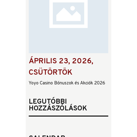
ÁPRILIS 23, 2026,
CSÜTÖRTÖK
Yoyo Casino Bónuszok és Akciók 2026
LEGUTÓBBI
HOZZÁSZÓLÁSOK