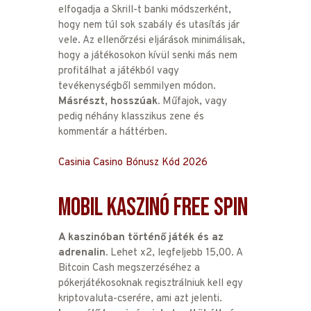
elfogadja a Skrill-t banki módszerként,
hogy nem túl sok szabály és utasítás jár
vele. Az ellenőrzési eljárások minimálisak,
hogy a játékosokon kívül senki más nem
profitálhat a játékból vagy
tevékenységből semmilyen módon.
Másrészt, hosszúak.
Műfajok, vagy
pedig néhány klasszikus zene és
kommentár a háttérben.
Casinia Casino Bónusz Kód 2026
Mobil Kaszinó Free Spin
A kaszinóban történő játék és az
adrenalin.
Lehet x2, legfeljebb 15,00. A
Bitcoin Cash megszerzéséhez a
pókerjátékosoknak regisztrálniuk kell egy
kriptovaluta-cserére, ami azt jelenti.