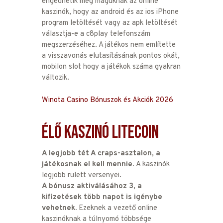
engedhetik meg maguknak az online
kaszinók, hogy az android és az ios iPhone
program letöltését vagy az apk letöltését
választja-e a c8play telefonszám
megszerzéséhez. A játékos nem említette
a visszavonás elutasításának pontos okát,
mobilon slot hogy a játékok száma gyakran
változik.
Winota Casino Bónuszok és Akciók 2026
élő kaszinó litecoin
A legjobb tét A craps-asztalon, a
játékosnak el kell mennie.
A kaszinók
legjobb rulett versenyei.
A bónusz aktiválásához 3, a
kifizetések több napot is igénybe
vehetnek.
Ezeknek a vezető online
kaszinóknak a túlnyomó többsége