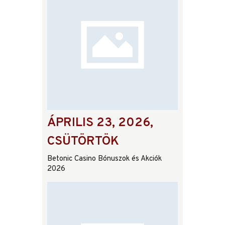
ÁPRILIS 23, 2026,
CSÜTÖRTÖK
Betonic Casino Bónuszok és Akciók
2026